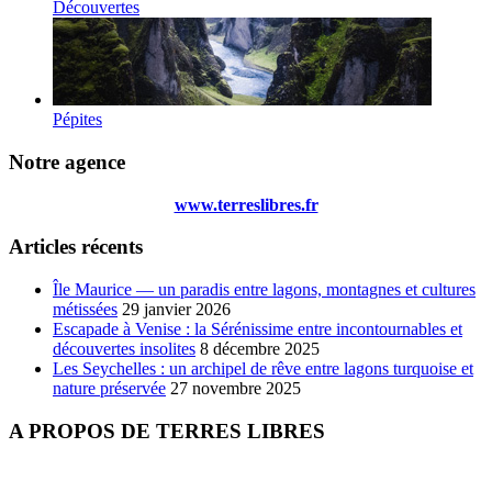
Découvertes
Pépites
Notre agence
www.terreslibres.fr
Articles récents
Île Maurice — un paradis entre lagons, montagnes et cultures
métissées
29 janvier 2026
Escapade à Venise : la Sérénissime entre incontournables et
découvertes insolites
8 décembre 2025
Les Seychelles : un archipel de rêve entre lagons turquoise et
nature préservée
27 novembre 2025
A PROPOS DE TERRES LIBRES