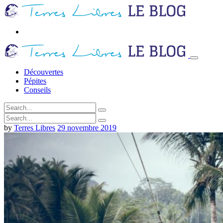
Découvertes
Pépites
Conseils
by
Terres Libres
29 novembre 2019