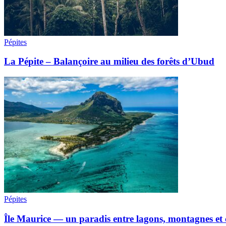
Pépites
La Pépite – Balançoire au milieu des forêts d’Ubud
Pépites
Île Maurice — un paradis entre lagons, montagnes et c