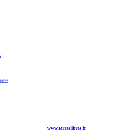
s
rtes
www.terreslibres.fr