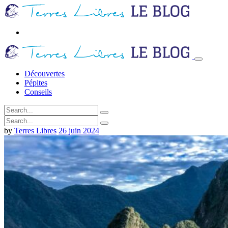
Découvertes
Pépites
Conseils
by
Terres Libres
26 juin 2024