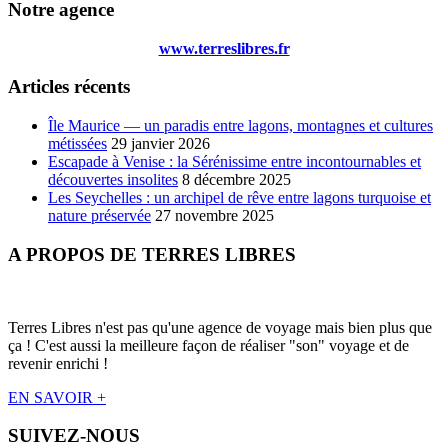
Notre agence
www.terreslibres.fr
Articles récents
Île Maurice — un paradis entre lagons, montagnes et cultures
métissées
29 janvier 2026
Escapade à Venise : la Sérénissime entre incontournables et
découvertes insolites
8 décembre 2025
Les Seychelles : un archipel de rêve entre lagons turquoise et
nature préservée
27 novembre 2025
A PROPOS DE TERRES LIBRES
Terres Libres n'est pas qu'une agence de voyage mais bien plus que
ça ! C'est aussi la meilleure façon de réaliser "son" voyage et de
revenir enrichi !
EN SAVOIR +
SUIVEZ-NOUS