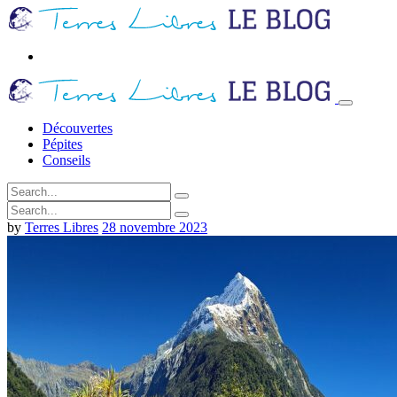
Découvertes
Pépites
Conseils
by
Terres Libres
28 novembre 2023