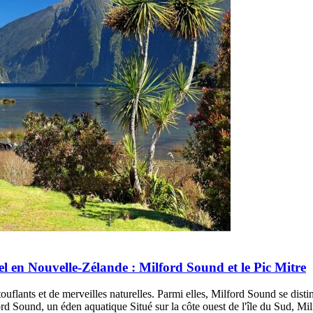
el en Nouvelle-Zélande : Milford Sound et le Pic Mitre
flants et de merveilles naturelles. Parmi elles, Milford Sound se dist
rd Sound, un éden aquatique Situé sur la côte ouest de l'île du Sud, Mi