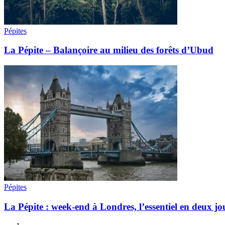
Pépites
La Pépite – Balançoire au milieu des forêts d’Ubud
Pépites
La Pépite : week-end à Londres, l’essentiel en deux jou