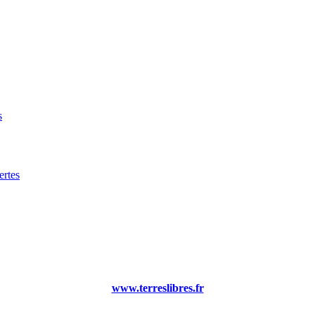
s
rtes
www.terreslibres.fr