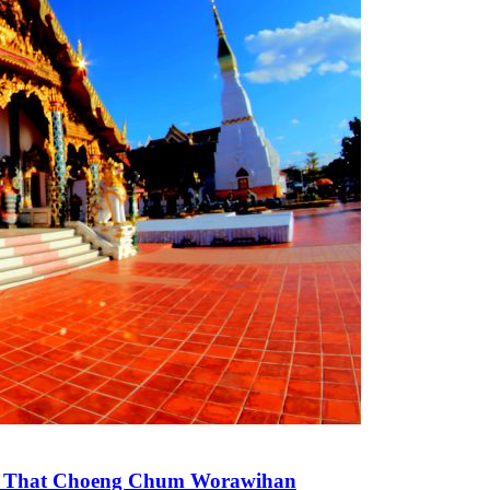
hra That Choeng Chum Worawihan