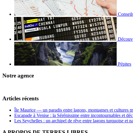
Conseil
Découve
Pépites
Notre agence
Articles récents
Île Maurice — un paradis entre lagons, montagnes et cultures m
Escapade à Venise : la Sérénissime entre incontournables et déc
Les Seychelles : un archipel de rêve entre lagons turquoise et n
A PROPOS DE TERRES LIBRES