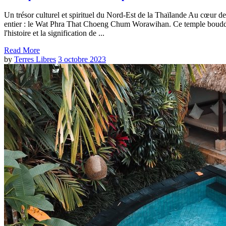
Un trésor culturel et spirituel du Nord-Est de la Thaïlande Au cœur de
entier : le Wat Phra That Choeng Chum Worawihan. Ce temple bouddhiste 
l'histoire et la signification de ...
Read More
by
Terres Libres
3 octobre 2023