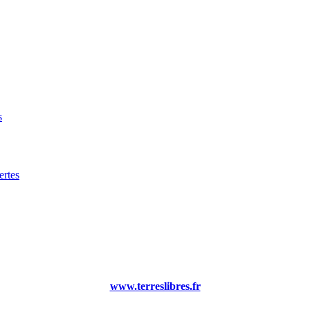
s
rtes
www.terreslibres.fr