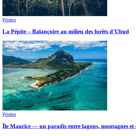
Pépites
La Pépite – Balançoire au milieu des forêts d’Ubud
Pépites
Île Maurice — un paradis entre lagons, montagnes et c