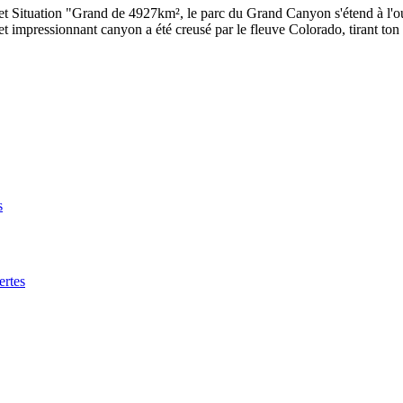
Situation "Grand de 4927km², le parc du Grand Canyon s'étend à l'ouest 
mpressionnant canyon a été creusé par le fleuve Colorado, tirant ton no
s
rtes