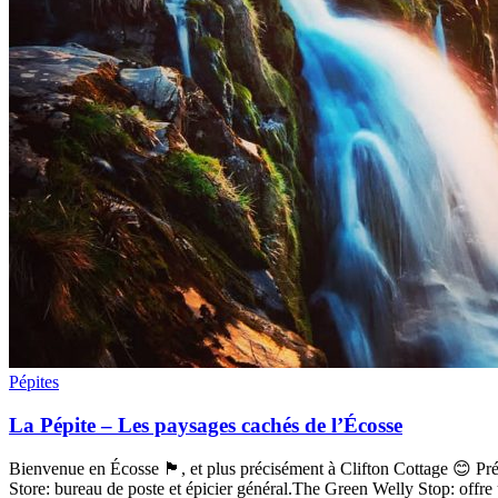
Pépites
La Pépite – Les paysages cachés de l’Écosse
Bienvenue en Écosse 🏴󠁧󠁢󠁳󠁣󠁴󠁿, et plus précisément à Clifton Cottage
Store: bureau de poste et épicier général.The Green Welly Stop: offre