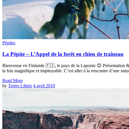
Pépites
La Pépite – L’Appel de la forêt en chien de traîneau
Bienvenue en Finlande 🇫🇮, le pays de la Laponie 😊 Présentation & S
la fois magnifique et impitoyable. C’est aller à la rencontre d’une nat
Read More
by
Terres Libres
4 avril 2019