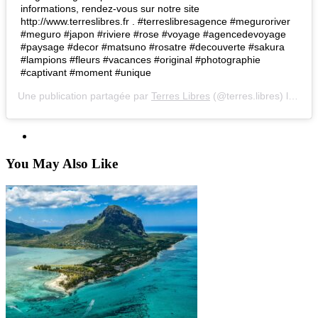
informations, rendez-vous sur notre site
http://www.terreslibres.fr . #terreslibresagence #meguroriver
#meguro #japon #riviere #rose #voyage #agencedevoyage
#paysage #decor #matsuno #rosatre #decouverte #sakura
#lampions #fleurs #vacances #original #photographie
#captivant #moment #unique
Une publication partagée par
Terres Libres
(@terres.libres) le
26 J
You May Also Like