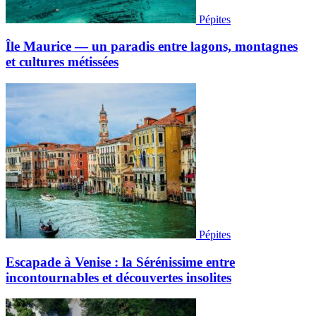
Pépites
Île Maurice — un paradis entre lagons, montagnes
et cultures métissées
Pépites
Escapade à Venise : la Sérénissime entre
incontournables et découvertes insolites