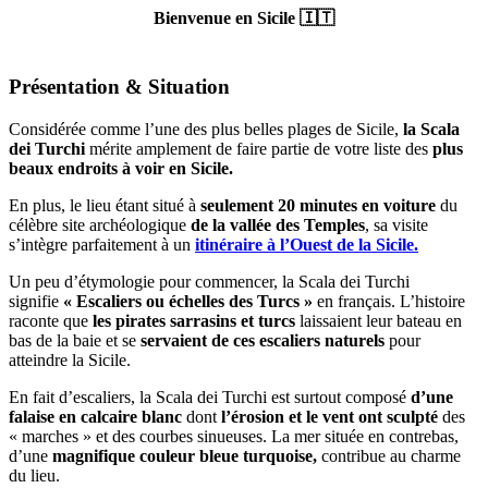
Bienvenue en Sicile 🇮🇹
Présentation & Situation
Considérée comme l’une des plus belles plages de Sicile,
la Scala
dei Turchi
mérite amplement de faire partie de votre liste des
plus
beaux endroits à voir en Sicile.
En plus, le lieu étant situé à
seulement 20 minutes en voiture
du
célèbre site archéologique
de la vallée des Temples
, sa visite
s’intègre parfaitement à un
itinéraire à l’Ouest de la Sicile.
Un peu d’étymologie pour commencer, la Scala dei Turchi
signifie
« Escaliers ou échelles des Turcs »
en français. L’histoire
raconte que
les pirates sarrasins et turcs
laissaient leur bateau en
bas de la baie et se
servaient de ces escaliers
naturels
pour
atteindre la Sicile.
En fait d’escaliers, la Scala dei Turchi est surtout composé
d’une
falaise en calcaire blanc
dont
l’érosion et le vent ont sculpté
des
« marches » et des courbes sinueuses. La mer située en contrebas,
d’une
magnifique couleur bleue turquoise,
contribue au charme
du lieu.