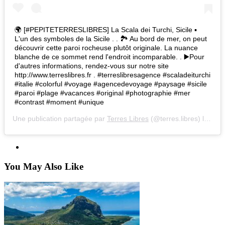
🌍 [#PEPITETERRESLIBRES] La Scala dei Turchi, Sicile ▪
L'un des symboles de la Sicile . . 🏞 Au bord de mer, on peut
découvrir cette paroi rocheuse plutôt originale. La nuance
blanche de ce sommet rend l'endroit incomparable. . ▶Pour
d'autres informations, rendez-vous sur notre site
http://www.terreslibres.fr . #terreslibresagence #scaladeiturchi
#italie #colorful #voyage #agencedevoyage #paysage #sicile
#paroi #plage #vacances #original #photographie #mer
#contrast #moment #unique
Une publication partagée par
Terres Libres
(@terres.libres) le
20 M
You May Also Like