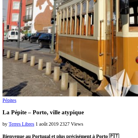
Pépites
La Pépite – Porto, ville atypique
by
Terres Libres
1 août 2019
2327 Views
Bienvenue au Portugal et plus précisément à Porto 🇵🇹