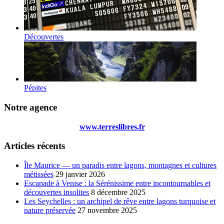
Découvertes
Pépites
Notre agence
www.terreslibres.fr
Articles récents
Île Maurice — un paradis entre lagons, montagnes et cultures
métissées
29 janvier 2026
Escapade à Venise : la Sérénissime entre incontournables et
découvertes insolites
8 décembre 2025
Les Seychelles : un archipel de rêve entre lagons turquoise et
nature préservée
27 novembre 2025