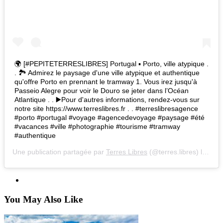
🌍 [#PEPITETERRESLIBRES] Portugal ▪ Porto, ville atypique .
. 🏞 Admirez le paysage d'une ville atypique et authentique
qu'offre Porto en prennant le tramway 1. Vous irez jusqu'à
Passeio Alegre pour voir le Douro se jeter dans l’Océan
Atlantique . . ▶Pour d'autres informations, rendez-vous sur
notre site https://www.terreslibres.fr . . #terreslibresagence
#porto #portugal #voyage #agencedevoyage #paysage #été
#vacances #ville #photographie #tourisme #tramway
#authentique
Une publication partagée par
Terres Libres
(@terres.libres) le
8 Av
You May Also Like