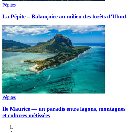
Pépites
La Pépite – Balançoire au milieu des forêts d’Ubud
Pépites
Île Maurice — un paradis entre lagons, montagnes
et cultures métissées