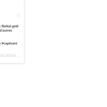
 Baïkal gelé
d'autres
 #captivant
 2019 à 10 :10 PDT