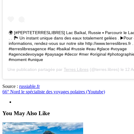
🌍 [#PEPITETERRESLIBRES] Lac Baïkal, Russie ▪ Parcourir le Lac
. . 🏞 Un instant unique dans des eaux totalement gelées . ▶Pour 
informations, rendez-vous sur notre site http://www.terreslibres.fr .
#terreslibresagence #lac #baikal #russie #eau #glace #voyage
#agencedevoyage #paysage #decor #mer #original #photographie
#moment #unique
Une publication partagée par
Terres Libres
(@terres.libres) le
12 Août
Source :
russiable.fr
66° Nord le spécialiste des voyages polaires (Youtube)
You May Also Like