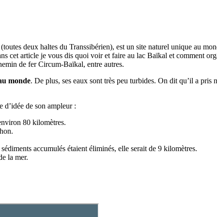
 (toutes deux haltes du Transsibérien), est un site naturel unique au mo
ns cet article je vous dis quoi voir et faire au lac Baïkal et comment org
min de fer Circum-Baïkal, entre autres.
e au monde
. De plus, ses eaux sont très peu turbides. On dit qu’il a pris
e d’idée de son ampleur :
environ 80 kilomètres.
khon.
sédiments accumulés étaient éliminés, elle serait de 9 kilomètres.
de la mer.