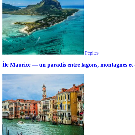
Pépites
Île Maurice — un paradis entre lagons, montagnes et c