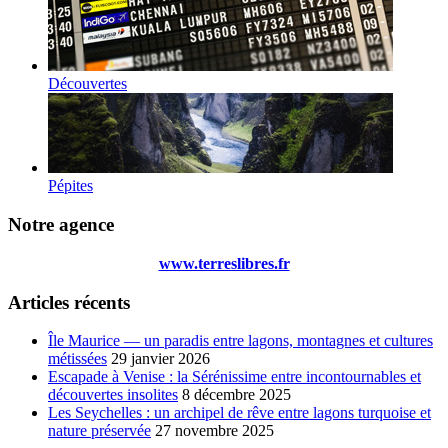
Découvertes
Pépites
Notre agence
www.terreslibres.fr
Articles récents
Île Maurice — un paradis entre lagons, montagnes et cultures
métissées
29 janvier 2026
Escapade à Venise : la Sérénissime entre incontournables et
découvertes insolites
8 décembre 2025
Les Seychelles : un archipel de rêve entre lagons turquoise et
nature préservée
27 novembre 2025