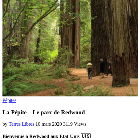
Pépites
La Pépite – Le parc de Redwood
by
Terres Libres
10 mars 2020
3119 Views
Bienvenue à Redwood aux Etat-Unis 🇺🇸