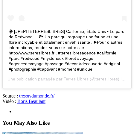
🌍 [#PEPITETERRESLIBRES] Californie, États-Unis ▪ Le parc
de Redwood . . 🏞 Un parc qui regroupe une faune et une
flore incroyable et totalement envahissante . ▶Pour d’autres
informations, rendez-vous sur notre site
http://www.terreslibres.fr . #terreslibresagence #californie
#parc #redwood #mystérieux #foret #voyage
#agencedevoyage #paysage #decor #decouverte #original
#photographie #captivant #moment #unique
Une publication partagée par
Terres Libres
(@terres.libres) le
26 A
Source :
tresorsdumonde.fr/
Vidéo :
Boris Beaulant
You May Also Like