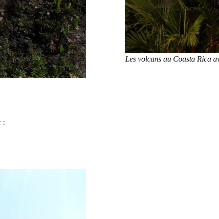
Les volcans au Coasta Rica av
 :