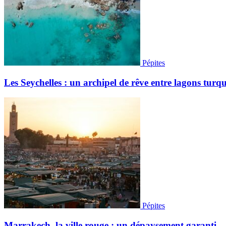
Pépites
Les Seychelles : un archipel de rêve entre lagons turqu
Pépites
Marrakech, la ville rouge : un dépaysement garanti