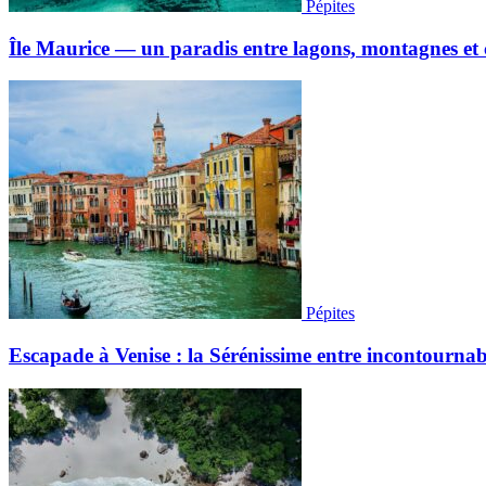
Pépites
Île Maurice — un paradis entre lagons, montagnes et c
Pépites
Escapade à Venise : la Sérénissime entre incontournabl