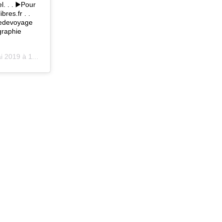
. . . ▶Pour
bres.fr . .
cedevoyage
graphie
019 à 11 :16 PDT