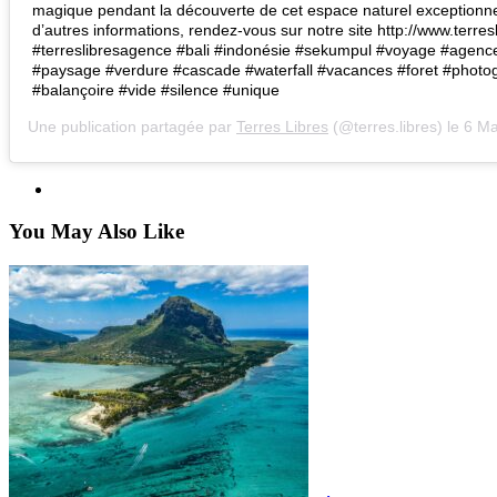
magique pendant la découverte de cet espace naturel exceptionnel
d’autres informations, rendez-vous sur notre site http://www.terresli
#terreslibresagence #bali #indonésie #sekumpul #voyage #agen
#paysage #verdure #cascade #waterfall #vacances #foret #photo
#balançoire #vide #silence #unique
Une publication partagée par
Terres Libres
(@terres.libres) le
6 Mai 2
You May Also Like