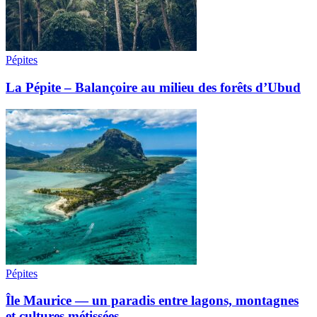
Pépites
La Pépite – Balançoire au milieu des forêts d’Ubud
Pépites
Île Maurice — un paradis entre lagons, montagnes
et cultures métissées