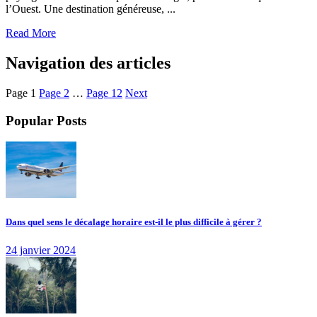
l’Ouest. Une destination généreuse, ...
Read More
Navigation des articles
Page
1
Page
2
…
Page
12
Next
Popular Posts
Dans quel sens le décalage horaire est-il le plus difficile à gérer ?
24 janvier 2024