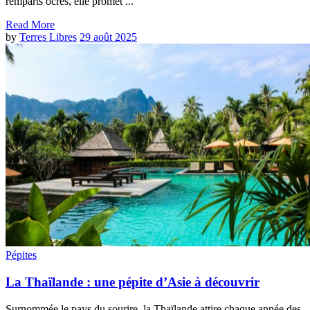
remparts ocres, elle promet ...
Read More
by
Terres Libres
29 août 2025
Pépites
La Thaïlande : une pépite d’Asie à découvrir
Surnommée le pays du sourire, la Thaïlande attire chaque année des