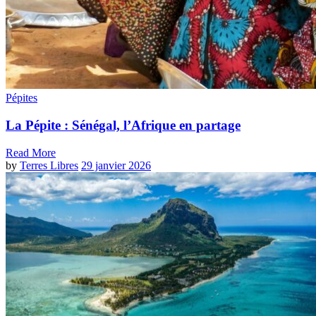
Pépites
La Pépite : Sénégal, l’Afrique en partage
Read More
by
Terres Libres
29 janvier 2026